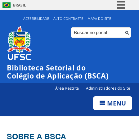
BRASIL
Simplifique!
ACESSIBILIDADE
ALTO CONTRASTE
MAPA DO SITE
Comunica BR
Participe
Acesso à informação
Legislação
Biblioteca Setorial do
Canais
Colégio de Aplicação (BSCA)
Área Restrita
Administradores do Site
MENU
SOBRE A BSCA